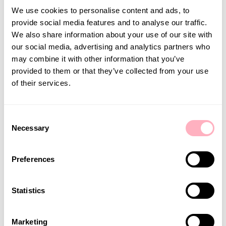
„Wir haben mit Fuxam eine Lösung, die Kurse,
We use cookies to personalise content and ads, to 
Dokumente und das gesamte Prüfungssystem unter
provide social media features and to analyse our traffic. 
einem Dach vereint – das macht die Organisation und
We also share information about your use of our site with 
Durchführung enorm effizient.“
our social media, advertising and analytics partners who 
may combine it with other information that you’ve 
provided to them or that they’ve collected from your use 
of their services.
Consent
Necessary
Selection
Preferences
Statistics
Die intuitive Bedienung für Lehrende und Teilnehmende
sowie der jederzeit verfügbare Support sind weitere
Pluspunkte, die im Alltag einen echten Unterschied
Marketing
machen.
„Alle relevanten Informationen, Webinar-Links,