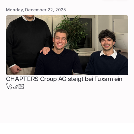
Monday, December 22, 2025
Th
CHAPTERS Group AG steigt bei Fuxam ein
W
🚀🤝🏻
S
h