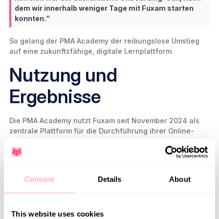
dem wir innerhalb weniger Tage mit Fuxam starten
konnten.“
So gelang der PMA Academy der reibungslose Umstieg
auf eine zukunftsfähige, digitale Lernplattform.
Nutzung und
Ergebnisse
Die PMA Academy nutzt Fuxam seit November 2024 als
zentrale Plattform für die Durchführung ihrer Online-
Kurse und Zertifikatsprogramme für Global Mobility und
HR Professionals. Auch Inhouse-Workshops für
Unternehmen, Trainings zur AI-Enablement von HR-, GM-
und Procurement-Funktionen sowie spezialisierte
Consent
Details
About
Workshops für Führungskräfte werden über Fuxam
organisiert. Besonders wichtig ist dabei die All-in-One-
Struktur der Plattform, wie Alexia Schmolling betont:
This website uses cookies